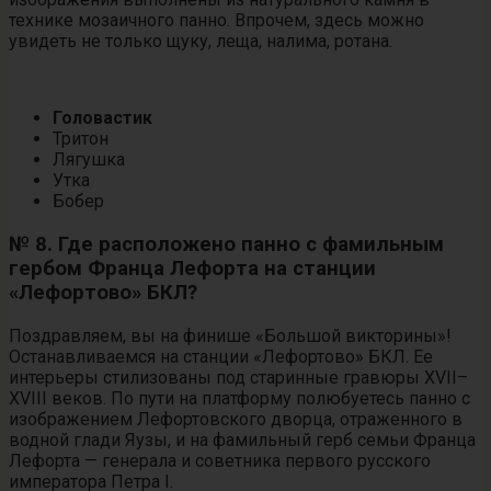
технике мозаичного панно. Впрочем, здесь можно
увидеть не только щуку, леща, налима, ротана.
Головастик
Тритон
Лягушка
Утка
Бобер
№ 8. Где расположено панно с фамильным
гербом Франца Лефорта на станции
«Лефортово» БКЛ?
Поздравляем, вы на финише «Большой викторины»!
Останавливаемся на станции «Лефортово» БКЛ. Ее
интерьеры стилизованы под старинные гравюры ХVII–
XVIII веков. По пути на платформу полюбуетесь панно с
изображением Лефортовского дворца, отраженного в
водной глади Яузы, и на фамильный герб семьи Франца
Лефорта — генерала и советника первого русского
императора Петра I.