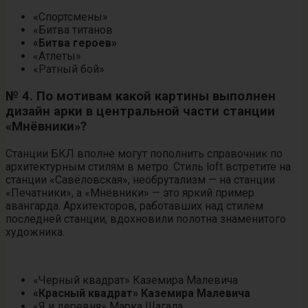
«Спортсмены»
«Битва титанов
«Битва героев»
«Атлеты»
«Ратный бой»
№ 4. По мотивам какой картины выполнен
дизайн арки в центральной части станции
«Мнёвники»?
Станции БКЛ вполне могут пополнить справочник по
архитектурным стилям в метро. Стиль loft встретите на
станции «Савёловская», необрутализм — на станции
«Печатники», а «Мнёвники» — это яркий пример
авангарда. Архитекторов, работавших над стилем
последней станции, вдохновили полотна знаменитого
художника.
«Черный квадрат» Каземира Малевича
«Красный квадрат» Каземира Малевича
«Я и деревня» Марка Шагала