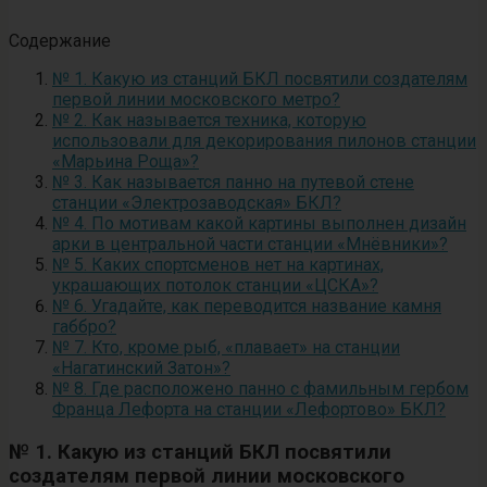
Содержание
№ 1. Какую из станций БКЛ посвятили создателям
первой линии московского метро?
№ 2. Как называется техника, которую
использовали для декорирования пилонов станции
«Марьина Роща»?
№ 3. Как называется панно на путевой стене
станции «Электрозаводская» БКЛ?
№ 4. По мотивам какой картины выполнен дизайн
арки в центральной части станции «Мнёвники»?
№ 5. Каких спортсменов нет на картинах,
украшающих потолок станции «ЦСКА»?
№ 6. Угадайте, как переводится название камня
габбро?
№ 7. Кто, кроме рыб, «плавает» на станции
«Нагатинский Затон»?
№ 8. Где расположено панно с фамильным гербом
Франца Лефорта на станции «Лефортово» БКЛ?
№ 1. Какую из станций БКЛ посвятили
создателям первой линии московского