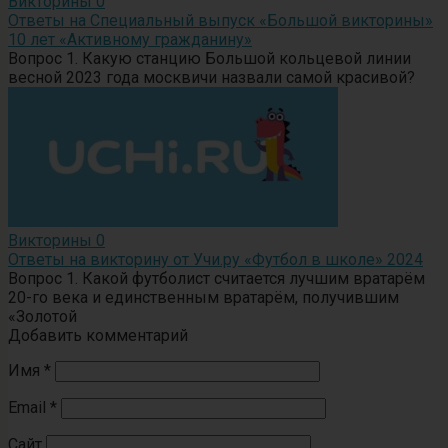
Викторины
0
Ответы на Специальный выпуск «Большой викторины»
10 лет «Активному гражданину»
Вопрос 1. Какую станцию Большой кольцевой линии
весной 2023 года москвичи назвали самой красивой?
Викторины
0
Ответы на викторину от Учи.ру «Футбол в школе» 2024
Вопрос 1. Какой футболист считается лучшим вратарём
20-го века и единственным вратарём, получившим
«Золотой
Добавить комментарий
Имя
*
Email
*
Сайт