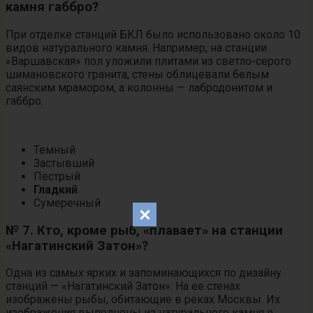
камня габбро?
При отделке станций БКЛ было использовано около 10
видов натурального камня. Например, на станции
«Варшавская» пол уложили плитами из светло-серого
шимановского гранита, стены облицевали белым
саянским мрамором, а колонны — лабродонитом и
габбро.
Темный
Застывший
Пестрый
Гладкий
Сумеречный
№ 7. Кто, кроме рыб, «плавает» на станции
«Нагатинский Затон»?
Одна из самых ярких и запоминающихся по дизайну
станций — «Нагатинский Затон». На ее стенах
изображены рыбы, обитающие в реках Москвы. Их
изображения выполнены из натурального камня в