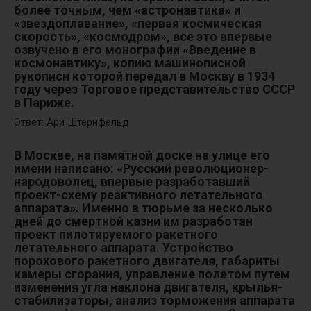
более точным, чем «астронавтика» и
«звездоплавание», «первая космическая
скорость», «космодром», все это впервые
озвучено в его монографии «Введение в
космонавтику», копию машинописной
рукописи которой передал в Москву в 1934
году через Торговое представительство СССР
в Париже.
Ответ: Ари Штернфельд
В Москве, на памятной доске на улице его
имени написано: «Русский революционер-
народоволец, впервые разработавший
проект-схему реактивного летательного
аппарата». Именно в тюрьме за несколько
дней до смертной казни им разработан
проект пилотируемого ракетного
летательного аппарата. Устройство
порохового ракетного двигателя, габариты
камеры сгорания, управление полетом путем
изменения угла наклона двигателя, крылья-
стабилизаторы, анализ торможения аппарата