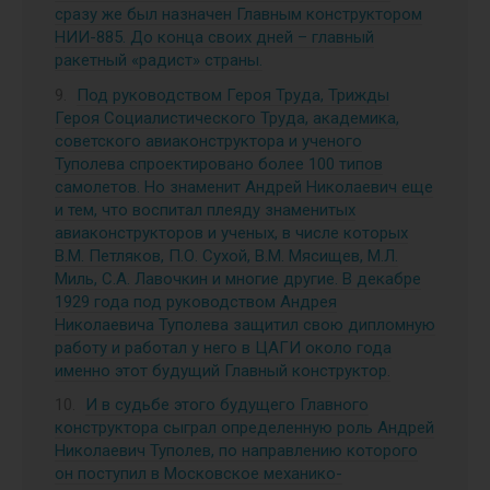
сразу же был назначен Главным конструктором
НИИ-885. До конца своих дней – главный
ракетный «радист» страны.
Под руководством Героя Труда, Трижды
Героя Социалистического Труда, академика,
советского авиаконструктора и ученого
Туполева спроектировано более 100 типов
самолетов. Но знаменит Андрей Николаевич еще
и тем, что воспитал плеяду знаменитых
авиаконструкторов и ученых, в числе которых
В.М. Петляков, П.О. Сухой, В.М. Мясищев, М.Л.
Миль, С.А. Лавочкин и многие другие. В декабре
1929 года под руководством Андрея
Николаевича Туполева защитил свою дипломную
работу и работал у него в ЦАГИ около года
именно этот будущий Главный конструктор.
И в судьбе этого будущего Главного
конструктора сыграл определенную роль Андрей
Николаевич Туполев, по направлению которого
он поступил в Московское механико-