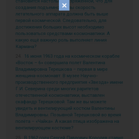
становится настолько разряженной, что для
создания подъемной силы скорость
летательного аппарата должна быть выше
первой космической. Следовательно, для
достижения больших высот необходимо
пользоваться средствами космонавтики. А
какую ещё важную роль выполняет линия
Кармана?
16 июня 1963 года на космическом корабле
«Восток – 6» совершила полет Валентина
Владимировна Терешкова – первая в мире
женщина-космонавт. В музее Научно-
производственного предприятия «Звезда» имени
Г.И. Северина среди многих раритетов
отечественной космонавтики, выставлен
скафандр Терешковой. Там же вы можете
увидеть и вентилирующий костюм Валентины
Владимировны. Позывной Терешковой во время
полёта – «Чайка». А какая птица изображена на
вентилирующем костюме?
В 1962 году Сергей Павлович Королев ставил