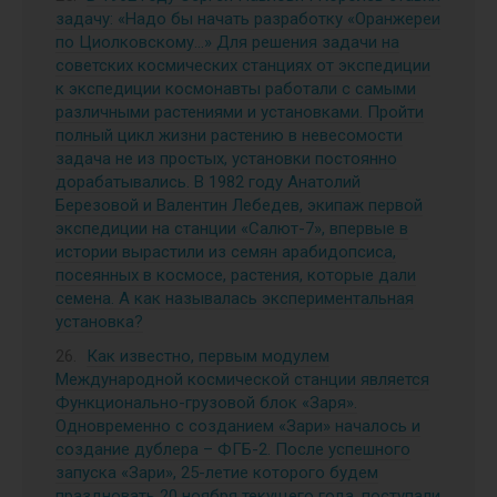
задачу: «Надо бы начать разработку «Оранжереи
по Циолковскому…» Для решения задачи на
советских космических станциях от экспедиции
к экспедиции космонавты работали с самыми
различными растениями и установками. Пройти
полный цикл жизни растению в невесомости
задача не из простых, установки постоянно
дорабатывались. В 1982 году Анатолий
Березовой и Валентин Лебедев, экипаж первой
экспедиции на станции «Салют-7», впервые в
истории вырастили из семян арабидопсиса,
посеянных в космосе, растения, которые дали
семена. А как называлась экспериментальная
установка?
Как известно, первым модулем
Международной космической станции является
Функционально-грузовой блок «Заря».
Одновременно с созданием «Зари» началось и
создание дублера – ФГБ-2. После успешного
запуска «Зари», 25-летие которого будем
праздновать 20 ноября текущего года, поступали