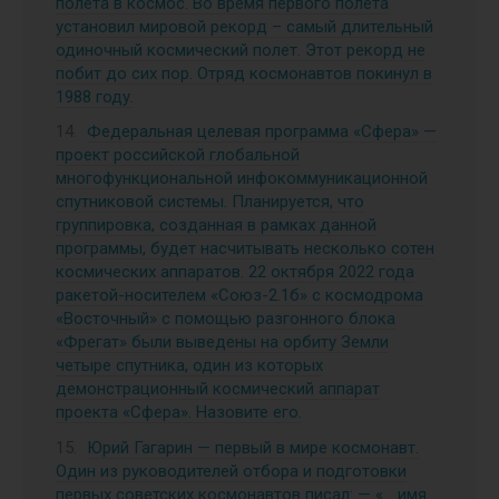
полета в космос. Во время первого полета
установил мировой рекорд – самый длительный
одиночный космический полет. Этот рекорд не
побит до сих пор. Отряд космонавтов покинул в
1988 году.
Федеральная целевая программа «Сфера» —
проект российской глобальной
многофункциональной инфокоммуникационной
спутниковой системы. Планируется, что
группировка, созданная в рамках данной
программы, будет насчитывать несколько сотен
космических аппаратов. 22 октября 2022 года
ракетой-носителем «Союз-2.1б» с космодрома
«Восточный» с помощью разгонного блока
«Фрегат» были выведены на орбиту Земли
четыре спутника, один из которых
демонстрационный космический аппарат
проекта «Сфера». Назовите его.
Юрий Гагарин — первый в мире космонавт.
Один из руководителей отбора и подготовки
первых советских космонавтов писал: — «… имя