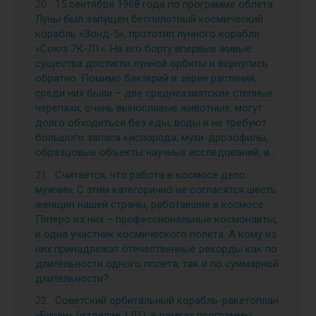
15 сентября 1968 года по программе облета
Луны был запущен беспилотный космический
корабль «Зонд-5», прототип лунного корабля
«Союз 7К-Л1». На его борту впервые живые
существа достигли лунной орбиты и вернулись
обратно. Помимо бактерий и зерен растений,
среди них были – две среднеазиатские степные
черепахи, очень выносливые животные, могут
долго обходиться без еды, воды и не требуют
большого запаса кислорода; мухи-дрозофилы,
образцовые объекты научных исследований, и…
Считается, что работа в космосе дело
мужчин. С этим категорично не согласятся шесть
женщин нашей страны, работавшие в космосе.
Пятеро из них – профессиональные космонавты,
и одна участник космического полета. А кому из
них принадлежат отечественные рекорды как по
длительности одного полета, так и по суммарной
длительности?
Советский орбитальный корабль-ракетоплан
«Буран» (изделие 1.01), в рамках программы