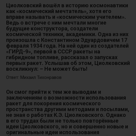
Циолковский вошёл в историю космонавтики
как «космический мечтатель», хотя его
вправе называть и «космическим учителем».
Ведь о встрече с ним мечтали многие
будущие конструктора, создатели
космической техники, академики. Одна из них
произошла с Константином Эдуардовичем 17
февраля 1934 года. На ней один из создателей
«ГИРД-9», первой в СССР ракеты на
гибридном топливе, рассказал о запусках
первых ракет. Услышав об этом, Циолковский
воскликнул: – Не может быть!
Ответ: Михаил Тихонравов
Он смог прийти к тем же выводам и
заключениям о возможности использования
ракет для покорения космического
пространства другими методами и посылами,
не зная о работах К.Э. Циолковского. Однако
в его трудах были не только повторённые
идеи Циолковского, но и совершенно новые и
оригинальные идеи использования