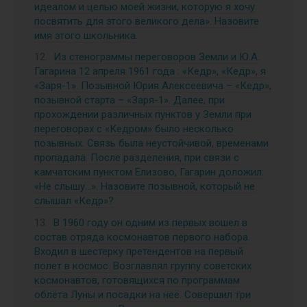
идеалом и целью моей жизни, которую я хочу
посвятить для этого великого дела». Назовите
имя этого школьника.
Из стенограммы переговоров Земли и Ю.А.
Гагарина 12 апреля 1961 года : «Кедр», «Кедр», я
«Заря-1». Позывной Юрия Алексеевича – «Кедр»,
позывной старта – «Заря-1». Далее, при
прохождении различных пунктов у Земли при
переговорах с «Кедром» было несколько
позывных. Связь была неустойчивой, временами
пропадала. После разделения, при связи с
камчатским пунктом Елизово, Гагарин доложил:
«Не слышу…». Назовите позывной, который не
слышал «Кедр»?
В 1960 году он одним из первых вошел в
состав отряда космонавтов первого набора.
Входил в шестерку претендентов на первый
полет в космос. Возглавлял группу советских
космонавтов, готовящихся по программам
облёта Луны и посадки на неё. Совершил три