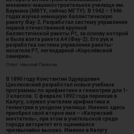
механико-машиностроительное училище им.
Баумана (МВТУ, сейчас МГТУ). В 1942 – 1946
годах изучал немецкую баллистическую
ракету Фау-2. Разработал систему управления
первой отечественной крупной
баллистической ракеты Р1, за основу которой
и была взята ракета А4 (Фау-2). Его рук и
разработка система управления ракеты-
носителя Р7, легендарной «Королёвской
семерки».
Ответ: Николай Пилюгин
В 1890 году Константин Эдуардович
Циолковский разработал новые учебные
программы по арифметике и геометрии для 1-
3 классов. С февраля 1892 года переехав в
Калугу, служил учителем арифметики и
геометрии в уездном училище. Именно здесь
приобрел своё второе имя – «Калужский
мечтатель», при этом в учительской среде
города авторитет его оценивался
чрезвычайно высоко. Именно в Калугу