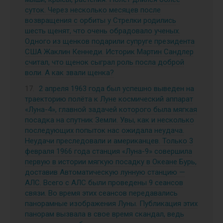
суток. Через несколько месяцев после
возвращения с орбиты у Стрелки родились
шесть щенят, что очень обрадовало ученых.
Одного из щенков подарили супруге президента
США Жаклин Кеннеди. Историк Мартин Сандлер
считал, что щенок сыграл роль посла доброй
воли. А как звали щенка?
2 апреля 1963 года был успешно выведен на
траекторию полёта к Луне космический аппарат
«Луна-4», главной задачей которого была мягкая
посадка на спутник Земли. Увы, как и несколько
последующих попыток нас ожидала неудача.
Неудачи преследовали и американцев. Только 3
февраля 1966 года станция «Луна-9» совершила
первую в истории мягкую посадку в Океане Бурь,
доставив Автоматическую лунную станцию —
АЛС. Всего с АЛС были проведены 9 сеансов
связи. Во время этих сеансов передавались
панорамные изображения Луны. Публикация этих
панорам вызвала в свое время скандал, ведь