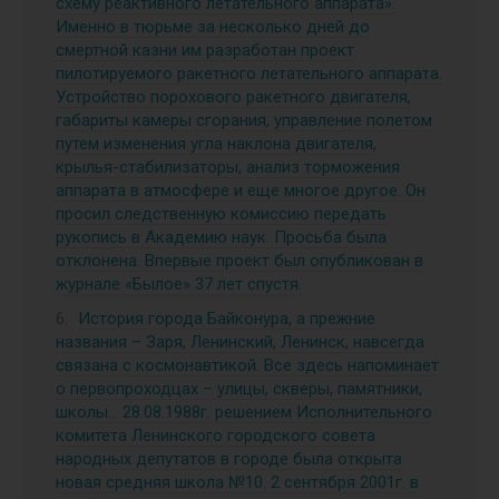
схему реактивного летательного аппарата».
Именно в тюрьме за несколько дней до
смертной казни им разработан проект
пилотируемого ракетного летательного аппарата.
Устройство порохового ракетного двигателя,
габариты камеры сгорания, управление полетом
путем изменения угла наклона двигателя,
крылья-стабилизаторы, анализ торможения
аппарата в атмосфере и еще многое другое. Он
просил следственную комиссию передать
рукопись в Академию наук. Просьба была
отклонена. Впервые проект был опубликован в
журнале «Былое» 37 лет спустя.
История города Байконура, а прежние
названия – Заря, Ленинский, Ленинск, навсегда
связана с космонавтикой. Все здесь напоминает
о первопроходцах – улицы, скверы, памятники,
школы… 28.08.1988г. решением Исполнительного
комитета Ленинского городского совета
народных депутатов в городе была открыта
новая средняя школа №10. 2 сентября 2001г. в