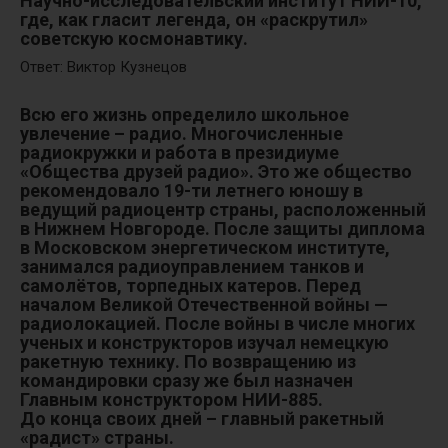
Научно-исследовательский институт НИИ-10,
где, как гласит легенда, он «раскрутил»
советскую космонавтику.
Ответ: Виктор Кузнецов
Всю его жизнь определило школьное
увлечение – радио. Многочисленные
радиокружки и работа в президиуме
«Общества друзей радио». Это же общество
рекомендовало 19-ти летнего юношу в
ведущий радиоцентр страны, расположенный
в Нижнем Новгороде. После защиты диплома
в Московском энергетическом институте,
занимался радиоуправлением танков и
самолётов, торпедных катеров. Перед
началом Великой Отечественной войны —
радиолокацией. После войны в числе многих
ученых и конструкторов изучал немецкую
ракетную технику. По возвращению из
командировки сразу же был назначен
Главным конструктором НИИ-885.
До конца своих дней – главный ракетный
«радист» страны.