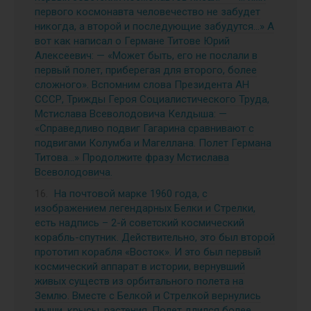
первого космонавта человечество не забудет
никогда, а второй и последующие забудутся…» А
вот как написал о Германе Титове Юрий
Алексеевич: — «Может быть, его не послали в
первый полет, приберегая для второго, более
сложного». Вспомним слова Президента АН
СССР, Трижды Героя Социалистического Труда,
Мстислава Всеволодовича Келдыша: —
«Справедливо подвиг Гагарина сравнивают с
подвигами Колумба и Магеллана. Полет Германа
Титова…» Продолжите фразу Мстислава
Всеволодовича.
На почтовой марке 1960 года, с
изображением легендарных Белки и Стрелки,
есть надпись – 2-й советский космический
корабль-спутник. Действительно, это был второй
прототип корабля «Восток». И это был первый
космический аппарат в истории, вернувший
живых существ из орбитального полета на
Землю. Вместе с Белкой и Стрелкой вернулись
мыши, крысы, растения. Полет длился более