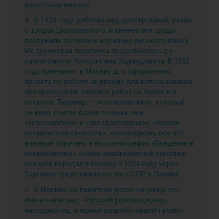
известным именем.
В 1929 году, работая над диссертацией, узнал
о трудах Циолковского, и именно эти труды
послужили толчком к изучению русского языка.
Их дружеская переписка продолжалась до
самой смерти Константина Эдуардовича. В 1932
году приезжает в Москву для оформления
проекта по роботу-андроиду для использования
при проведении тяжелых работ на Земле и в
космосе. Термины — «космонавтика», который
он ввел, считая более точным, чем
«астронавтика» и «звездоплавание», «первая
космическая скорость», «космодром», все это
впервые озвучено в его монографии «Введение в
космонавтику», копию машинописной рукописи
которой передал в Москву в 1934 году через
Торговое представительство СССР в Париже.
В Москве, на памятной доске на улице его
имени написано: «Русский революционер-
народоволец, впервые разработавший проект-