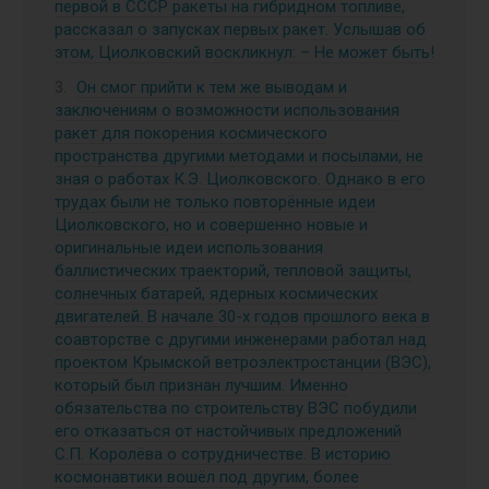
первой в СССР ракеты на гибридном топливе,
рассказал о запусках первых ракет. Услышав об
этом, Циолковский воскликнул: – Не может быть!
Он смог прийти к тем же выводам и
заключениям о возможности использования
ракет для покорения космического
пространства другими методами и посылами, не
зная о работах К.Э. Циолковского. Однако в его
трудах были не только повторённые идеи
Циолковского, но и совершенно новые и
оригинальные идеи использования
баллистических траекторий, тепловой защиты,
солнечных батарей, ядерных космических
двигателей. В начале 30-х годов прошлого века в
соавторстве с другими инженерами работал над
проектом Крымской ветроэлектростанции (ВЭС),
который был признан лучшим. Именно
обязательства по строительству ВЭС побудили
его отказаться от настойчивых предложений
С.П. Королёва о сотрудничестве. В историю
космонавтики вошёл под другим, более