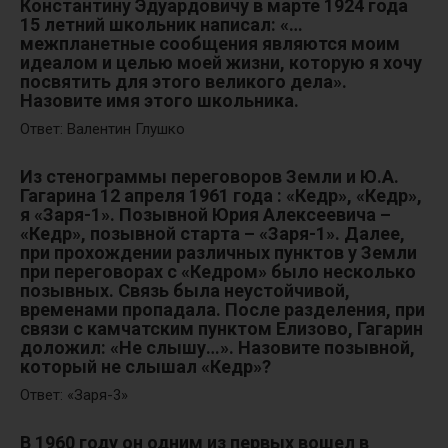
Константину Эдуардовичу в марте 1924 года
15 летний школьник написал: «…
межпланетные сообщения являются моим
идеалом и целью моей жизни, которую я хочу
посвятить для этого великого дела».
Назовите имя этого школьника.
Ответ: Валентин Глушко
Из стенограммы переговоров Земли и Ю.А.
Гагарина 12 апреля 1961 года : «Кедр», «Кедр»,
я «Заря-1». Позывной Юрия Алексеевича –
«Кедр», позывной старта – «Заря-1». Далее,
при прохождении различных пунктов у Земли
при переговорах с «Кедром» было несколько
позывных. Связь была неустойчивой,
временами пропадала. После разделения, при
связи с камчатским пунктом Елизово, Гагарин
доложил: «Не слышу…». Назовите позывной,
который не слышал «Кедр»?
Ответ: «Заря-3»
В 1960 году он одним из первых вошел в