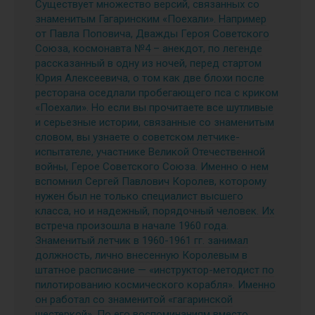
Существует множество версий, связанных со
знаменитым Гагаринским «Поехали». Например
от Павла Поповича, Дважды Героя Советского
Союза, космонавта №4 – анекдот, по легенде
рассказанный в одну из ночей, перед стартом
Юрия Алексеевича, о том как две блохи после
ресторана оседлали пробегающего пса с криком
«Поехали». Но если вы прочитаете все шутливые
и серьезные истории, связанные со знаменитым
словом, вы узнаете о советском летчике-
испытателе, участнике Великой Отечественной
войны, Герое Советского Союза. Именно о нем
вспомнил Сергей Павлович Королев, которому
нужен был не только специалист высшего
класса, но и надежный, порядочный человек. Их
встреча произошла в начале 1960 года.
Знаменитый летчик в 1960-1961 гг. занимал
должность, лично внесенную Королевым в
штатное расписание — «инструктор-методист по
пилотированию космического корабля». Именно
он работал со знаменитой «гагаринской
шестеркой». По его воспоминаниям вместо