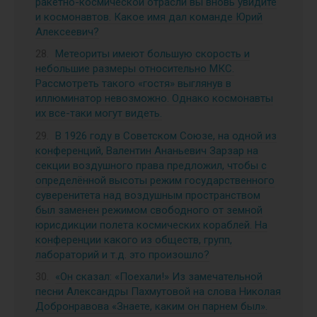
ракетно-космической отрасли вы вновь увидите
и космонавтов. Какое имя дал команде Юрий
Алексеевич?
Метеориты имеют большую скорость и
небольшие размеры относительно МКС.
Рассмотреть такого «гостя» выглянув в
иллюминатор невозможно. Однако космонавты
их все-таки могут видеть.
В 1926 году в Советском Союзе, на одной из
конференций, Валентин Ананьевич Зарзар на
секции воздушного права предложил, чтобы с
определённой высоты режим государственного
суверенитета над воздушным пространством
был заменен режимом свободного от земной
юрисдикции полета космических кораблей. На
конференции какого из обществ, групп,
лабораторий и т.д. это произошло?
«Он сказал: «Поехали!» Из замечательной
песни Александры Пахмутовой на слова Николая
Добронравова «Знаете, каким он парнем был».