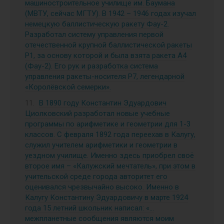
машиностроительное училище им. Баумана
(МВТУ, сейчас МГТУ). В 1942 – 1946 годах изучал
немецкую баллистическую ракету Фау-2.
Разработал систему управления первой
отечественной крупной баллистической ракеты
Р1, за основу которой и была взята ракета А4
(Фау-2). Его рук и разработка система
управления ракеты-носителя Р7, легендарной
«Королёвской семерки».
В 1890 году Константин Эдуардович
Циолковский разработал новые учебные
программы по арифметике и геометрии для 1-3
классов. С февраля 1892 года переехав в Калугу,
служил учителем арифметики и геометрии в
уездном училище. Именно здесь приобрел своё
второе имя – «Калужский мечтатель», при этом в
учительской среде города авторитет его
оценивался чрезвычайно высоко. Именно в
Калугу Константину Эдуардовичу в марте 1924
года 15 летний школьник написал: «…
межпланетные сообщения являются моим