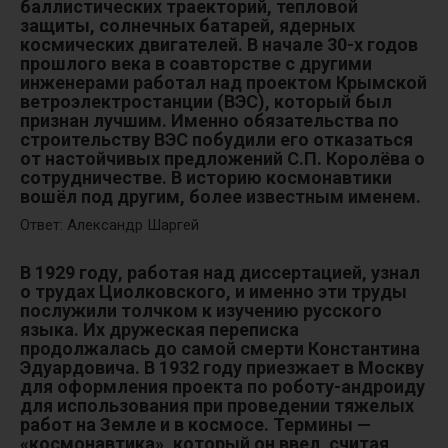
баллистических траекторий, тепловой
защиты, солнечных батарей, ядерных
космических двигателей. В начале 30-х годов
прошлого века в соавторстве с другими
инженерами работал над проектом Крымской
ветроэлектростанции (ВЭС), который был
признан лучшим. Именно обязательства по
строительству ВЭС побудили его отказаться
от настойчивых предложений С.П. Королёва о
сотрудничестве. В историю космонавтики
вошёл под другим, более известным именем.
Ответ: Александр Шаргей
В 1929 году, работая над диссертацией, узнал
о трудах Циолковского, и именно эти труды
послужили толчком к изучению русского
языка. Их дружеская переписка
продолжалась до самой смерти Константина
Эдуардовича. В 1932 году приезжает в Москву
для оформления проекта по роботу-андроиду
для использования при проведении тяжелых
работ на Земле и в космосе. Термины —
«космонавтика», который он ввел, считая