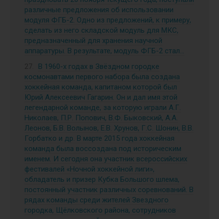
различные предложения об использовании
модуля ФГБ-2. Одно из предложений, к примеру,
сделать из него складской модуль для МКС,
предназначенный для хранения научной
аппаратуры. В результате, модуль ФГБ-2 стал…
В 1960-х годах в Звёздном городке
космонавтами первого набора была создана
хоккейная команда, капитаном которой был
Юрий Алексеевич Гагарин. Он и дал имя этой
легендарной команде, за которую играли А.Г.
Николаев, П.Р. Попович, В.Ф. Быковский, А.А.
Леонов, Б.В. Волынов, Е.В. Хрунов, Г.С. Шонин, В.В.
Горбатко и др. В марте 2015 года хоккейная
команда была воссоздана под историческим
именем. И сегодня она участник всероссийских
фестивалей «Ночной хоккейной лиги»,
обладатель и призер Кубка Большого шлема,
постоянный участник различных соревнований. В
рядах команды среди жителей Звездного
городка, Щёлковского района, сотрудников