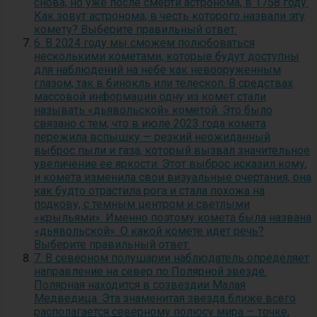
снова, но уже после смерти астронома, в 1758 году.
Как зовут астронома, в честь которого назвали эту
комету? Выберите правильный ответ.
6. В 2024 году мы сможем полюбоваться
несколькими кометами, которые будут доступны
для наблюдений на небе как невооруженным
глазом, так в бинокль или телескоп. В средствах
массовой информации одну из комет стали
называть «дьявольской» кометой. Это было
связано с тем, что в июле 2023 года комета
пережила вспышку — резкий неожиданный
выброс пыли и газа, который вызвал значительное
увеличение ее яркости. Этот выброс исказил кому,
и комета изменила свои визуальные очертания, она
как будто отрастила рога и стала похожа на
подкову, с темным центром и светлыми
«крыльями». Именно поэтому комета была названа
«дьявольской». О какой комете идет речь?
Выберите правильный ответ.
7. В северном полушарии наблюдатель определяет
направление на север по Полярной звезде.
Полярная находится в созвездии Малая
Медведица. Эта знаменитая звезда ближе всего
располагается северному полюсу мира — точке,