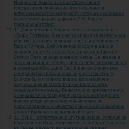
Именно он помещен на заставку нашей
просветительской акции. Как называется
астрономический инструмент, который изображен
на заставке нашего Диктанта? Выберете
правильный ответ.
11. Джоан Кэтлин Роулинг — автор серии книг о
«Гарри Поттере». В ее книгах описан удивительный
мир магов и приключения юного волшебника –
Гарри Поттера. Действие происходит в школе
чародейства – Хогвартс. Крестный отец Гарри —
Сириус Блэк из рода древних магов. Он назван в
честь ярчайшей звезды нашего неба, которая сияет
в созвездии Большой Пес. В книгах Сириус мог
превращаться в большого черного пса. В роду
Блэков было принято давать детям яркие и
звучные имена. Часто их называли в честь
созвездий или звезд. Внимательно присмотритесь
с генеалогическому древу Блэков и определите
какая звезда из перечисленных ниже не
использовалась в качестве имени на их семейном
древе? Выберете правильный ответ.
12. Луна – естественный спутник Земли. Условия на
поверхности Луны отличаются от тех, которые есть
на Земле. Какие то явления мы не увидим