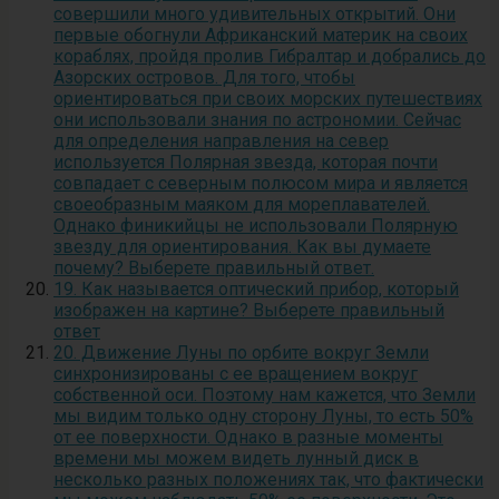
совершили много удивительных открытий. Они
первые обогнули Африканский материк на своих
кораблях, пройдя пролив Гибралтар и добрались до
Азорских островов. Для того, чтобы
ориентироваться при своих морских путешествиях
они использовали знания по астрономии. Сейчас
для определения направления на север
используется Полярная звезда, которая почти
совпадает с северным полюсом мира и является
своеобразным маяком для мореплавателей.
Однако финикийцы не использовали Полярную
звезду для ориентирования. Как вы думаете
почему? Выберете правильный ответ.
19. Как называется оптический прибор, который
изображен на картине? Выберете правильный
ответ
20. Движение Луны по орбите вокруг Земли
синхронизированы с ее вращением вокруг
собственной оси. Поэтому нам кажется, что Земли
мы видим только одну сторону Луны, то есть 50%
от ее поверхности. Однако в разные моменты
времени мы можем видеть лунный диск в
несколько разных положениях так, что фактически