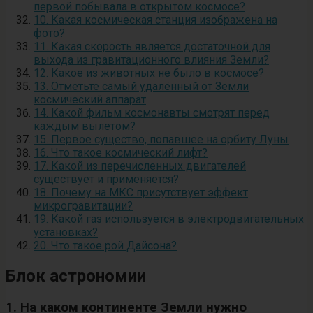
первой побывала в открытом космосе?
10. Какая космическая станция изображена на
фото?
11. Какая скорость является достаточной для
выхода из гравитационного влияния Земли?
12. Какое из животных не было в космосе?
13. Отметьте самый удалённый от Земли
космический аппарат
14. Какой фильм космонавты смотрят перед
каждым вылетом?
15. Первое существо, попавшее на орбиту Луны
16. Что такое космический лифт?
17. Какой из перечисленных двигателей
существует и применяется?
18. Почему на МКС присутствует эффект
микрогравитации?
19. Какой газ используется в электродвигательных
установках?
20. Что такое рой Дайсона?
Блок астрономии
1. На каком континенте Земли нужно