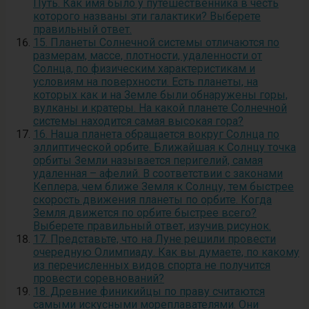
Путь. Как имя было у путешественника в честь
которого названы эти галактики? Выберете
правильный ответ.
15. Планеты Солнечной системы отличаются по
размерам, массе, плотности, удаленности от
Солнца, по физическим характеристикам и
условиям на поверхности. Есть планеты, на
которых как и на Земле были обнаружены горы,
вулканы и кратеры. На какой планете Солнечной
системы находится самая высокая гора?
16. Наша планета обращается вокруг Солнца по
эллиптической орбите. Ближайшая к Солнцу точка
орбиты Земли называется перигелий, самая
удаленная – афелий. В соответствии с законами
Кеплера, чем ближе Земля к Солнцу, тем быстрее
скорость движения планеты по орбите. Когда
Земля движется по орбите быстрее всего?
Выберете правильный ответ, изучив рисунок.
17. Представьте, что на Луне решили провести
очередную Олимпиаду. Как вы думаете, по какому
из перечисленных видов спорта не получится
провести соревнований?
18. Древние финикийцы по праву считаются
самыми искусными мореплавателями. Они