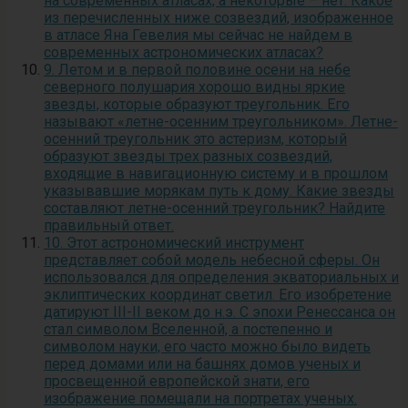
на современных атласах, а некоторые – нет. Какое
из перечисленных ниже созвездий, изображенное
в атласе Яна Гевелия мы сейчас не найдем в
современных астрономических атласах?
9. Летом и в первой половине осени на небе
северного полушария хорошо видны яркие
звезды, которые образуют треугольник. Его
называют «летне-осенним треугольником». Летне-
осенний треугольник это астеризм, который
образуют звезды трех разных созвездий,
входящие в навигационную систему и в прошлом
указывавшие морякам путь к дому. Какие звезды
составляют летне-осенний треугольник? Найдите
правильный ответ.
10. Этот астрономический инструмент
представляет собой модель небесной сферы. Он
использовался для определения экваториальных и
эклиптических координат светил. Его изобретение
датируют III-II веком до н.э. С эпохи Ренессанса он
стал символом Вселенной, а постепенно и
символом науки, его часто можно было видеть
перед домами или на башнях домов ученых и
просвещенной европейской знати, его
изображение помещали на портретах ученых.