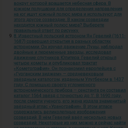
вокруг которой вращается небесная сфера. В
южном полушарии для определения направления
на юг ищут южный полюс мира и используют для
этого другое созвездие. В каком созвездии
находится южный полюс мира? Выберете
правильный ответ по рисунку.
8. Известный польский астроном Ян Гевелий (1611-
1687) совершил открытия в разных областях
астрономии. Он изучал движение Луны, наблюдал
двойные и переменные звезды, исследовал
движение спутников Юпитера. Гевелий открыл
четыре кометы и опубликовал трактат
«Кометография». Он познакомил европейцев с
«Гурганским зиджем» — средневековым
звёздным каталогом, изданным Улугбеком в 1437
году. С помощью своего угломерного
астрономического прибора — секстанта он составил
каталог 1564 звёзд с точностью до 1′. В 1690 году,
после смерти ученого, его жена издала знаменитый
звёздный атлас «Уранография». В этом атласе
содержались великолепные изображения
созвездий. В нём Гевелий ввёл несколько новых
созвездий. Некоторые из них можно и сейчас найти