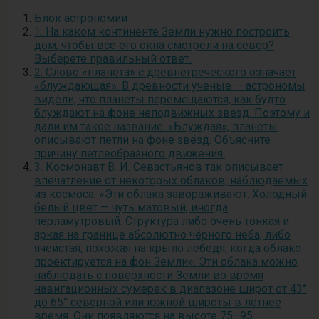
Блок астрономии
1. На каком континенте Земли нужно построить
дом, чтобы все его окна смотрели на север?
Выберете правильный ответ.
2. Слово «планета» с древнегреческого означает
«блуждающая». В древности ученые — астрономы
видели, что планеты перемещаются, как будто
блуждают на фоне неподвижных звезд. Поэтому и
дали им такое название. «Блуждая», планеты
описывают петли на фоне звёзд. Объясните
причину петлеобразного движения.
3. Космонавт В. И. Севастьянов так описывает
впечатление от некоторых облаков, наблюдаемых
из космоса: «Эти облака завораживают. Холодный
белый цвет — чуть матовый, иногда
перламутровый. Структура либо очень тонкая и
яркая на границе абсолютно чёрного неба, либо
ячеистая, похожая на крыло лебедя, когда облако
проектируется на фон Земли». Эти облака можно
наблюдать с поверхности Земли во время
навигационных сумерек в диапазоне широт от 43°
до 65° северной или южной широты в летнее
время. Они появляются на высоте 75–95