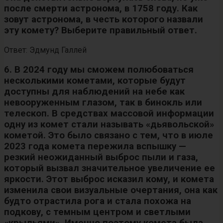
после смерти астронома, в 1758 году. Как
зовут астронома, в честь которого назвали
эту комету? Выберите правильный ответ.
Ответ: Эдмунд Галлей
6. В 2024 году мы сможем полюбоваться
несколькими кометами, которые будут
доступны для наблюдений на небе как
невооруженным глазом, так в бинокль или
телескоп. В средствах массовой информации
одну из комет стали называть «дьявольской»
кометой. Это было связано с тем, что в июле
2023 года комета пережила вспышку —
резкий неожиданный выброс пыли и газа,
который вызвал значительное увеличение ее
яркости. Этот выброс исказил кому, и комета
изменила свои визуальные очертания, она как
будто отрастила рога и стала похожа на
подкову, с темным центром и светлыми
«крыльями». Именно поэтому комета была