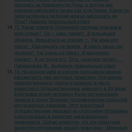
находясь на поверхности Луны, а другие мы
сможем наблюдать также как и на Земле. Какое из
перечисленных явлений можно наблюдать на
Луне? Найдите правильный ответ.
13. Какая планета Солнечной системы описана в
этих стихах? Он — царь планет! В тельняшке
облаков Вращаться не спешит — Уж нрав его
таков! Двенадцать на Земле, А здесь лишь год
пройдет! Уж очень он тяжел И медленно
плывет. А на груди его Есть «красное пятно»….
Парамонова Ж. Выберете правильный ответ.
14. На ночном небе в южном полушарии можно
рассмотреть две крупные галактики. Они видны
невооруженным глазом и названы в честь
известного путешественника, жившего в XV веке.
Благодаря этому человеку было организовано
первое в эпоху Великих географических открытий
кругосветное плавание. Этот известный
путешественник называл их «Капскими облаками»
и использовал в качестве навигационных
ориентиров. Сейчас известно, что эти галактики
являются спутниками нашей галактики – Млечный