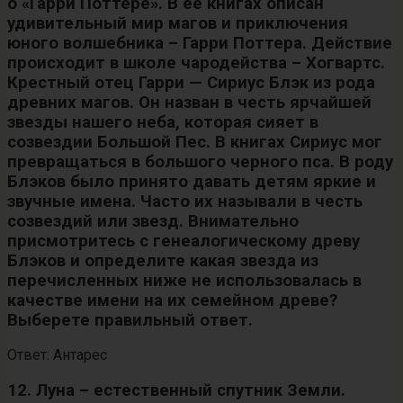
о «Гарри Поттере». В ее книгах описан
удивительный мир магов и приключения
юного волшебника – Гарри Поттера. Действие
происходит в школе чародейства – Хогвартс.
Крестный отец Гарри — Сириус Блэк из рода
древних магов. Он назван в честь ярчайшей
звезды нашего неба, которая сияет в
созвездии Большой Пес. В книгах Сириус мог
превращаться в большого черного пса. В роду
Блэков было принято давать детям яркие и
звучные имена. Часто их называли в честь
созвездий или звезд. Внимательно
присмотритесь с генеалогическому древу
Блэков и определите какая звезда из
перечисленных ниже не использовалась в
качестве имени на их семейном древе?
Выберете правильный ответ.
Ответ: Антарес
12. Луна – естественный спутник Земли.