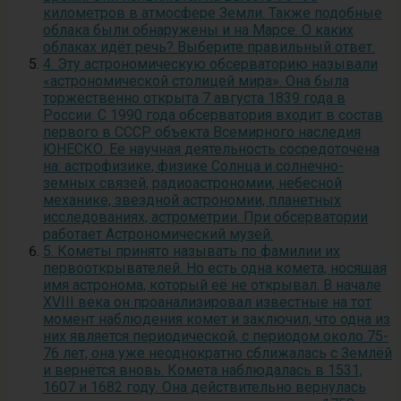
километров в атмосфере Земли. Также подобные
облака были обнаружены и на Марсе. О каких
облаках идёт речь? Выберите правильный ответ.
4. Эту астрономическую обсерваторию называли
«астрономической столицей мира». Она была
торжественно открыта 7 августа 1839 года в
России. С 1990 года обсерватория входит в состав
первого в СССР объекта Всемирного наследия
ЮНЕСКО. Ее научная деятельность сосредоточена
на: астрофизике, физике Солнца и солнечно-
земных связей, радиоастрономии, небесной
механике, звездной астрономии, планетных
исследованиях, астрометрии. При обсерватории
работает Астрономический музей.
5. Кометы принято называть по фамилии их
первооткрывателей. Но есть одна комета, носящая
имя астронома, который её не открывал. В начале
XVIII века он проанализировал известные на тот
момент наблюдения комет и заключил, что одна из
них является периодической, с периодом около 75-
76 лет, она уже неоднократно сближалась с Землёй
и вернётся вновь. Комета наблюдалась в 1531,
1607 и 1682 году. Она действительно вернулась