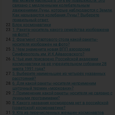
мы можем наблюдать 59% ее поверхности. Это
связано с медленными колебательным
движениями Луны, которые наблюдаются с Земли.
Как называются колебания Луны? Выберете
правильный ответ.
Блок космонавтики
1. Ракета-носитель какого семейства изображена
на фото?
2. Фрагмент стартового стола какой ракеты-
носителя изображён на фото?
3. Чем знаменита новая ВПП аэродрома
Симферополь им. И.К.Айвазовского?
4. Чьё имя присвоено Российской академии
космонавтики на её учредительном собрании 28
марта 1991 года?
5. Выберите наименьшее из четырёх указанных
расстояний?
6. Для какой ракеты-носителя неприменим
шуточный термин «морковки»?
7. Применение какой ракеты-носителя не связано с
лунными программами?
8. Какого названия космодрома нет в российской
(советской) космонавтике?
9. Кто из перечисленных женщин-космонавтов