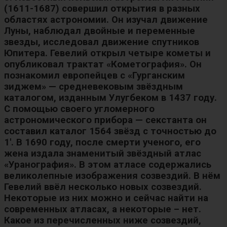
(1611-1687) совершил открытия в разных
областях астрономии. Он изучал движение
Луны, наблюдал двойные и переменные
звезды, исследовал движение спутников
Юпитера. Гевелий открыл четыре кометы и
опубликовал трактат «Кометография». Он
познакомил европейцев с «Гурганским
зиджем» — средневековым звёздным
каталогом, изданным Улугбеком в 1437 году.
С помощью своего угломерного
астрономического прибора — секстанта он
составил каталог 1564 звёзд с точностью до
1′. В 1690 году, после смерти ученого, его
жена издала знаменитый звёздный атлас
«Уранография». В этом атласе содержались
великолепные изображения созвездий. В нём
Гевелий ввёл несколько новых созвездий.
Некоторые из них можно и сейчас найти на
современных атласах, а некоторые – нет.
Какое из перечисленных ниже созвездий,