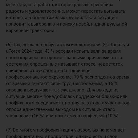
меняться, и та работа, которая раньше приносила
радость и удовлетворение, может перестать вызывать
интерес, а в более тяжёлых случаях такая ситуация
приводит к выгоранию и поиску новой, индивидуальной
карьерной траектории.
(6) Так, согласно результатам исследования Skillfactory и
uForce 2024 года, 43 % россиян испытывали за время
своей карьеры выгорание. Главными причинами этого
состояния опрошенные называют стресс, недостаток
признания от руководства и токсичное
профессиональное окружение. 70 % респондентов время
от времени считают свой труд бесполезным, а 15 %
опрошенных думают так ежедневно. Для выхода из
ситуации многим понадобилась поддержка близких или
профильного специалиста, но для некоторых участников
опроса единственным выходом из ситуации стало
увольнение (16 %) или даже смена профессии (10 %).
(7) Во многом профориентация у взрослых напоминает
профориентацию у подростков, однако есть и свои