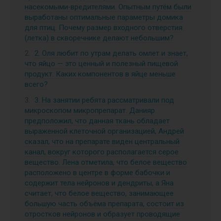
насекомыми‑вредителями. Опытным путём были
выработаны оптимальные параметры домика
для птиц. Почему размер входного отверстия
(летка) в скворечнике делают небольшим?
2. Оля любит по утрам делать омлет и знает,
что яйцо — это ценный и полезный пищевой
продукт. Каких компонентов в яйце меньше
всего?
3. На занятии ребята рассматривали под
микроскопом микропрепарат. Данияр
предположил, что данная ткань обладает
выраженной клеточной организацией, Андрей
сказал, что на препарате виден центральный
канал, вокруг которого располагается серое
вещество. Лена отметила, что белое вещество
расположено в центре в форме бабочки и
содержит тела нейронов и дендриты, а Яна
считает, что белое вещество, занимающее
большую часть объёма препарата, состоит из
отростков нейронов и образует проводящие