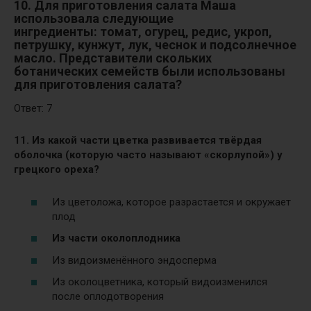
10. Для приготовления салата Маша
использовала следующие
ингредиенты:
томат, огурец, редис, укроп,
петрушку, кунжут, лук, чеснок и подсолнечное
масло. Представители скольких
ботанических семейств были использованы
для приготовления салата?
Ответ: 7
11. Из какой части цветка развивается твёрдая
оболочка (которую часто называют «скорлупой») у
грецкого ореха?
Из цветоложа, которое разрастается и окружает
плод
Из части околоплодника
Из видоизменённого эндосперма
Из околоцветника, который видоизменился
после оплодотворения