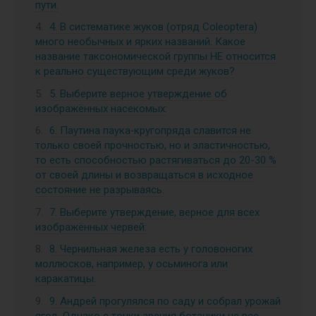
пути.
4. В систематике жуков (отряд Coleoptera)
много необычных и ярких названий. Какое
название таксономической группы НЕ относится
к реально существующим среди жуков?
5. Выберите верное утверждение об
изображённых насекомых:
6. Паутина паука‑кругопряда славится не
только своей прочностью, но и эластичностью,
то есть способностью растягиваться до 20-30 %
от своей длины и возвращаться в исходное
состояние не разрываясь.
7. Выберите утверждение, верное для всех
изображённых червей:
8. Чернильная железа есть у головоногих
моллюсков, например, у осьминога или
каракатицы.
9. Андрей прогулялся по саду и собрал урожай
ягод. Однако с точки зрения ботаники не все