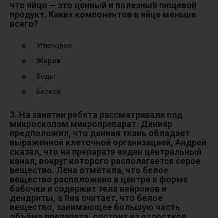
что яйцо — это ценный и полезный пищевой
продукт. Каких компонентов в яйце меньше
всего?
Углеводов
Жиров
Воды
Белков
3. На занятии ребята рассматривали под
микроскопом микропрепарат.
Данияр
предположил, что данная ткань обладает
выраженной клеточной организацией, Андрей
сказал, что на препарате виден центральный
канал, вокруг которого располагается серое
вещество. Лена отметила, что белое
вещество расположено в центре в форме
бабочки и содержит тела нейронов и
дендриты, а Яна считает, что белое
вещество, занимающее большую часть
объёма препарата, состоит из отростков