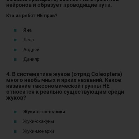
нейронов и образует проводящие пути.
Кто из ребят НЕ прав?
Яна
Лена
Андрей
Данияр
4. В систематике жуков (отряд Coleoptera)
много необычных и ярких названий
. Какое
название таксономической группы НЕ
относится к реально существующим среди
жуков?
Жуки‑отшельники
Жуки‑скакуны
Жуки‑монархи