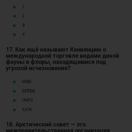
1
2
3
4
17. Как ещё называют Конвенцию о
международной торговле видами дикой
фауны и флоры, находящимися под
угрозой исчезновения?
МAB
CITES
UNPD
IUCN
18. Арктический совет — это
межправительственная организация